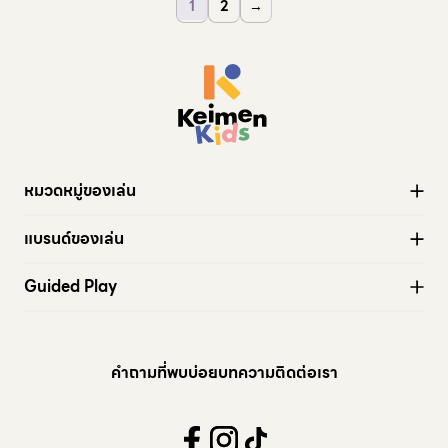
1
2
→
หมวดหมู่ของเล่น
ของเล่นทั้งหมด
แบรนด์ของเล่น
Active play
Stapelstein®
Wheels
Guided Play
modu
Storage Crate
Coming soon
Sassy Baby™
Arts & Craft
cuboro
Water Play
คำถามที่พบบ่อย
บทความ
ติดต่อเรา
Books
Mechanical
Electronic