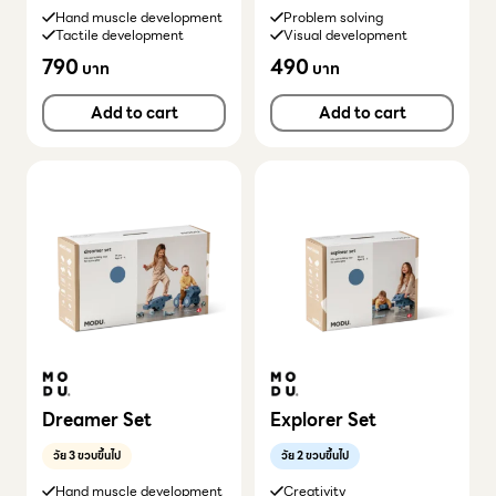
Hand muscle development
Problem solving
Tactile development
Visual development
790
490
บาท
บาท
Add to cart
Add to cart
Dreamer Set
Explorer Set
วัย 3 ขวบขึ้นไป
วัย 2 ขวบขึ้นไป
Hand muscle development
Creativity