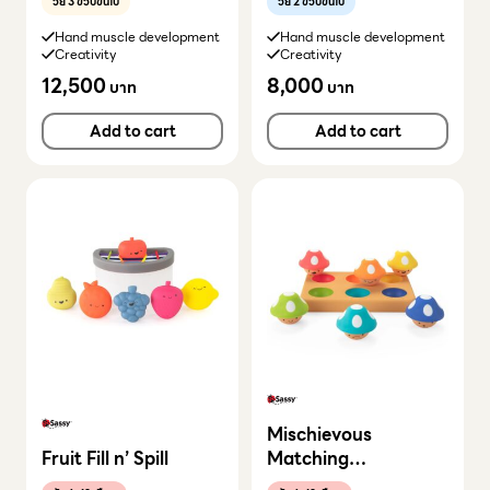
วัย 3 ขวบขึ้นไป
วัย 2 ขวบขึ้นไป
Hand muscle development
Hand muscle development
Creativity
Creativity
12,500
8,000
บาท
บาท
Add to cart
Add to cart
Mischievous
Fruit Fill n’ Spill
Matching
Mushrooms Toy