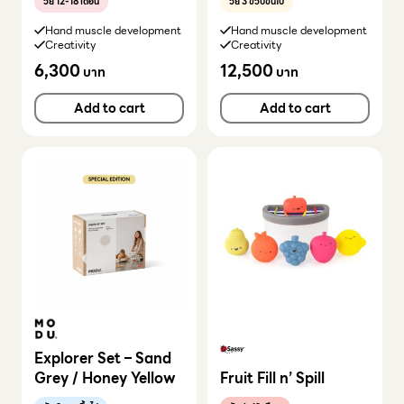
วัย 12-18 เดือน
วัย 3 ขวบขึ้นไป
Hand muscle development
Hand muscle development
Creativity
Creativity
6,300
12,500
บาท
บาท
Add to cart
Add to cart
Explorer Set – Sand
Grey / Honey Yellow
Fruit Fill n’ Spill