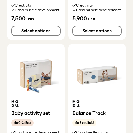
Creativity
Creativity
Hand muscle development
Hand muscle development
7,500
5,900
บาท
บาท
Select options
Select options
Baby activity set
Balance Track
วัย 0-3 เดือน
วัย 3 ขวบขึ้นไป
Hand muscle development
Cognitive flexibility