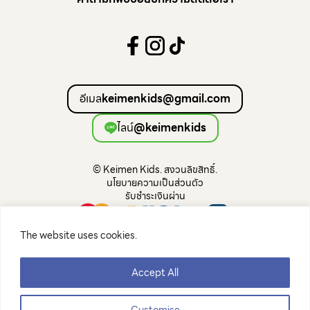
Books
Mechanical
Electronic
Music
Sensory Play
อีเมล
keimenkids@gmail.com
Montessori
Open Ended
ไลน์
@keimenkids
Constructive Play
Loose Play
© Keimen Kids. สงวนลิขสิทธิ์.
Pretend Play
นโยบายความเป็นส่วนตัว
Puzzles
รับชำระเงินผ่าน
Blocks
The website uses cookies.
Accept All
Customise