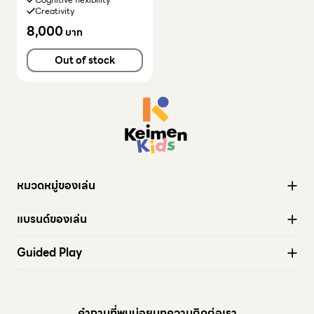
Creativity
8,000
บาท
Out of stock
หมวดหมู่ของเล่น
ของเล่นทั้งหมด
แบรนด์ของเล่น
Active play
Stapelstein®
Wheels
Guided Play
modu
Storage Crate
Coming soon
Sassy Baby™
Arts & Craft
cuboro
Water Play
คำถามที่พบบ่อย
บทความ
ติดต่อเรา