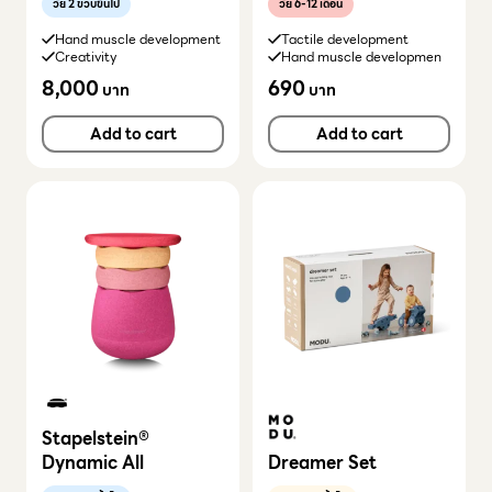
วัย 2 ขวบขึ้นไป
วัย 6-12 เดือน
Hand muscle development
Tactile development
Creativity
Hand muscle developmen
8,000
690
บาท
บาท
Add to cart
Add to cart
Stapelstein®
Dynamic All
Dreamer Set