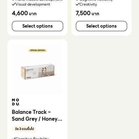
Visual development
Creativity
4,600
7,500
บาท
บาท
Select options
Select options
Balance Track –
Sand Grey / Honey
Yellow
วัย 3 ขวบขึ้นไป
Cognitive flexibility