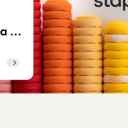
ia —
s