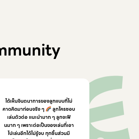
mmunity
ได้เห็นจินตนาการของลูกแบบที่ไม่
We gave 
คาดคิดมาก่อนจริง ๆ
ลูกใครชอบ
year-ol
เล่นตัวต่อ แนะนำมาก ๆ ลูกจะฟิ
Christm
นมาก ๆ เพราะต่อเป็นของเล่นที่เอา
adults an
ไปเล่นอีกได้ไม่รู้จบ ทุกชิ้นส่วนมี
played wit