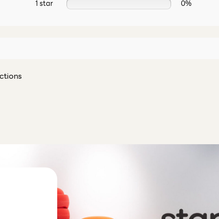
1 star
0%
ctions