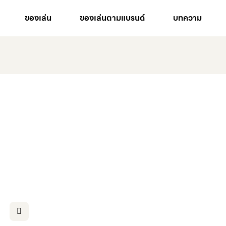
Sassy Baby™
Montessori
Blocks
cuboro
ของเล่น
ของเล่นตามแบรนด์
บทความ