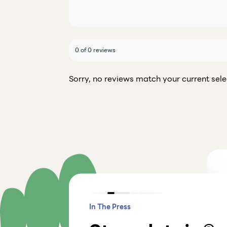
0 of 0 reviews
Sorry, no reviews match your current sele
In The Press
Articles
In The Press
Articles
Articles
Reviews
Articles
Video
In The Press