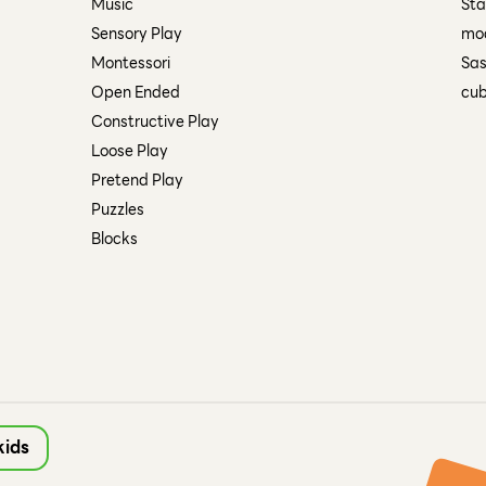
Music
Sta
Sensory Play
mo
Montessori
Sa
Open Ended
cub
Constructive Play
Loose Play
Pretend Play
Puzzles
Blocks
ids