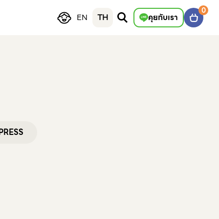
0
EN
TH
คุยกับเรา
 PRESS