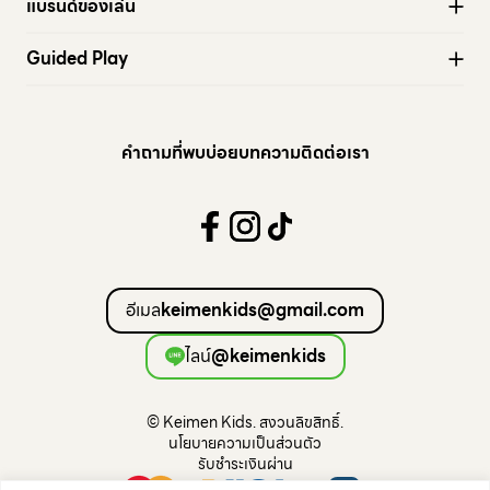
แบรนด์ของเล่น
Active play
Stapelstein®
Wheels
Guided Play
modu
Storage Crate
Coming soon
Sassy Baby™
Arts & Craft
cuboro
Water Play
คำถามที่พบบ่อย
บทความ
ติดต่อเรา
Books
Mechanical
Electronic
Music
Sensory Play
อีเมล
keimenkids@gmail.com
Montessori
Open Ended
ไลน์
@keimenkids
Constructive Play
Loose Play
© Keimen Kids. สงวนลิขสิทธิ์.
Pretend Play
นโยบายความเป็นส่วนตัว
Puzzles
รับชำระเงินผ่าน