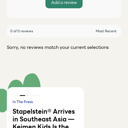
Add a review
0 of 0 reviews
Sorry, no reviews match your current selections
In The Press
Articles
In The Press
Articles
Articles
Reviews
Articles
Video
In The Press
Stapelstein® Arrives
in Southeast Asia —
Keimen Kids Is the