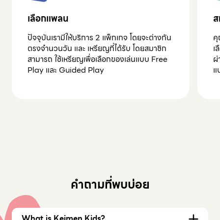
เลือกแพลน
ส
ปัจจุบันเรามีให้บริการ 2 แพ็กเกจ โดยจะต่างกัน
ค
ตรงจำนวนวัน และ เหรียญที่ได้รับ โดยสมาชิก
เ
สามารถ ใช้เหรียญเพื่อเลือกของเล่นแบบ Free
ผ่
Play และ Guided Play
แบ
คำถามที่พบบ่อย
What is Keimen Kids?