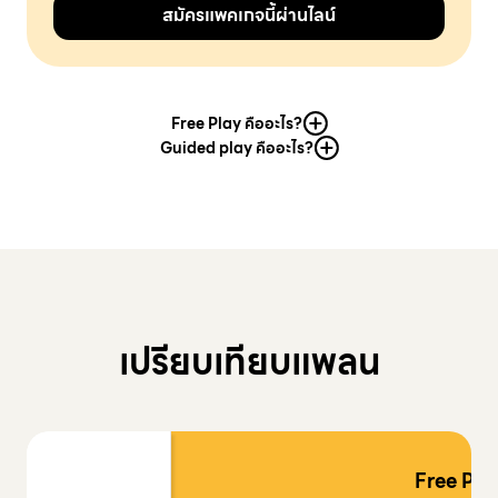
สมัครแพคเกจนี้ผ่านไลน์
Free Play คืออะไร?
Guided play คืออะไร?
เปรียบเทียบแพลน
Free Pla