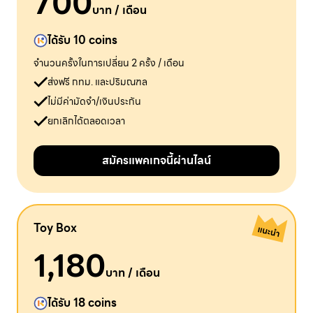
700
บาท / เดือน
ได้รับ 10 coins
จำนวนครั้งในการเปลี่ยน 2 ครั้ง / เดือน
ส่งฟรี กทม. และปริมณฑล
ไม่มีค่ามัดจำ/เงินประกัน
ยกเลิกได้ตลอดเวลา
สมัครแพคเกจนี้ผ่านไลน์
Toy Box
1,180
บาท / เดือน
ได้รับ 18 coins