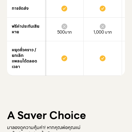
การจัดส่ง
ฟรีค่าประกันเสีย
หาย
500บาท
1,000 บาท
หยุดชั่วคราว /
ยกเลิก
แพลนได้ตลอด
เวลา
A Saver Choice
มาลองดูความคุ้มค่า! หากคุณพ่อคุณแม่