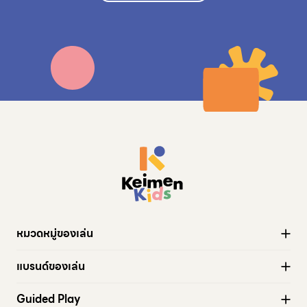
หมวดหมู่ของเล่น
ของเล่นทั้งหมด
แบรนด์ของเล่น
Active play
Stapelstein®
Wheels
Guided Play
modu