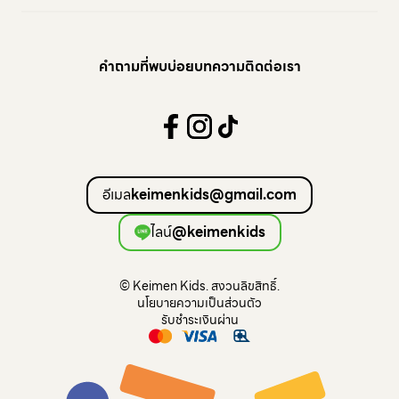
Storage Crate
Coming soon
Sassy Baby™
Arts & Craft
cuboro
Water Play
คำถามที่พบบ่อย
บทความ
ติดต่อเรา
Books
Mechanical
Electronic
Music
Sensory Play
อีเมล
keimenkids@gmail.com
Montessori
Open Ended
ไลน์
@keimenkids
Constructive Play
Loose Play
© Keimen Kids. สงวนลิขสิทธิ์.
Pretend Play
นโยบายความเป็นส่วนตัว
Puzzles
รับชำระเงินผ่าน
Blocks