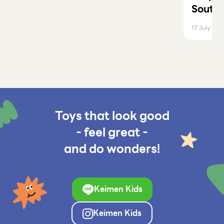
Southe
Is the 
17 July 202
Toys that look good
- feel great -
and do wonders!
Keimen Kids
Keimen Kids